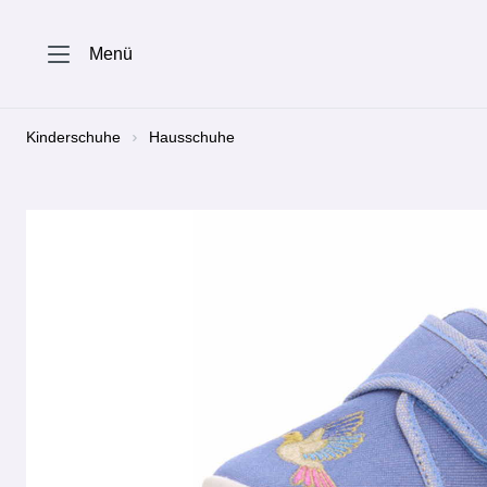
springen
Zur Hauptnavigation springen
Menü
Kinderschuhe
Hausschuhe
Bildergalerie überspringen