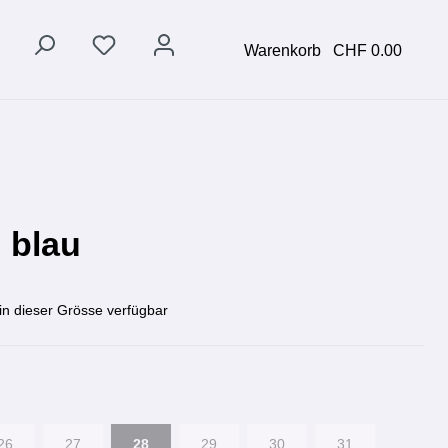
Warenkorb
CHF 0.00
| blau
in dieser Grösse verfügbar
26
27
28
29
30
31