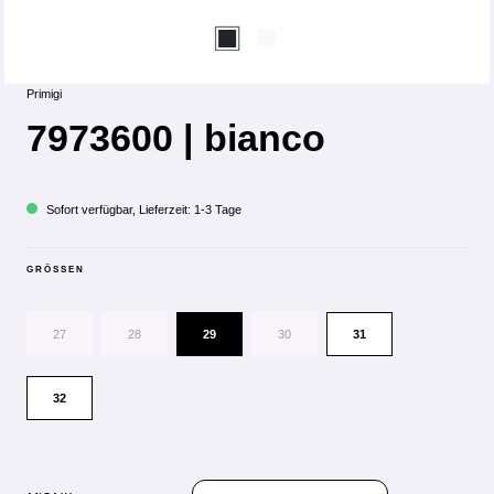
Primigi
7973600 | bianco
Sofort verfügbar, Lieferzeit: 1-3 Tage
GRÖSSEN
27
28
29
30
31
32
PRODUKT ANZAHL: GIB DEN GEWÜN