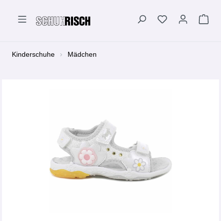
alt springen
Kinderschuhe
Mädchen
Bildergalerie überspringen