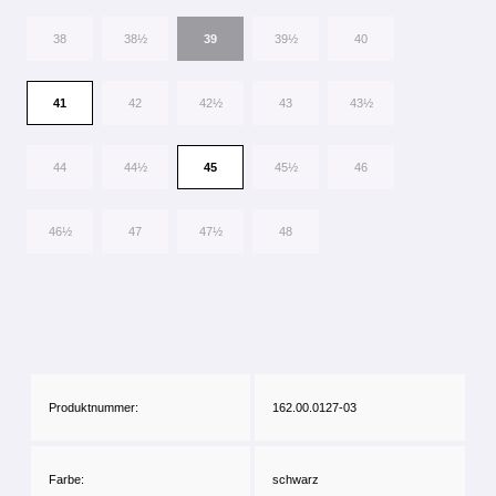
38
38½
39
39½
40
41
42
42½
43
43½
44
44½
45
45½
46
46½
47
47½
48
Produktnummer:
162.00.0127-03
Farbe:
schwarz