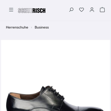
alt springen
Herrenschuhe
Business
Bildergalerie überspringen